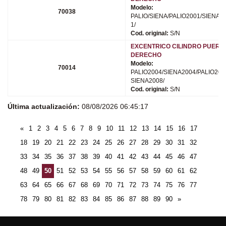
Modelo:
70038
PALIO/SIENA/PALIO2001/SIENA2
1/
Cod. original:
S/N
EXCENTRICO CILINDRO PUERT
DERECHO
Modelo:
70014
PALIO2004/SIENA2004/PALIO200
SIENA2008/
Cod. original:
S/N
Última actualización:
08/08/2026 06:45:17
«
1
2
3
4
5
6
7
8
9
10
11
12
13
14
15
16
17
18
19
20
21
22
23
24
25
26
27
28
29
30
31
32
33
34
35
36
37
38
39
40
41
42
43
44
45
46
47
48
49
50
51
52
53
54
55
56
57
58
59
60
61
62
63
64
65
66
67
68
69
70
71
72
73
74
75
76
77
78
79
80
81
82
83
84
85
86
87
88
89
90
»