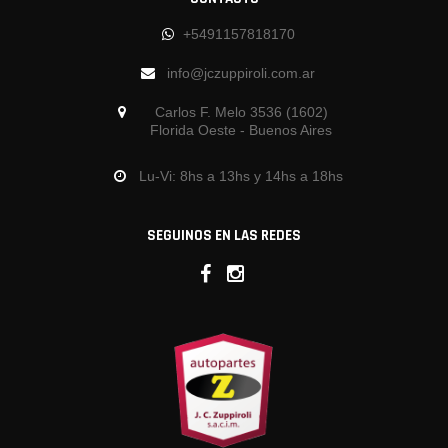
+5491157818170
info@jczuppiroli.com.ar
Carlos F. Melo 3536 (1602)
Florida Oeste - Buenos Aires
Lu-Vi: 8hs a 13hs y 14hs a 18hs
SEGUINOS EN LAS REDES