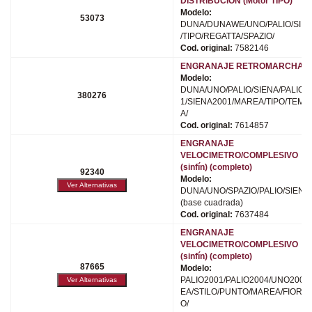
DISTRIBUCION (Motor TIPO)
Modelo:
53073
DUNA/DUNAWE/UNO/PALIO/SIE
/TIPO/REGATTA/SPAZIO/
Cod. original:
7582146
ENGRANAJE RETROMARCHA
Modelo:
DUNA/UNO/PALIO/SIENA/PALIO2
380276
1/SIENA2001/MAREA/TIPO/TEMP
A/
Cod. original:
7614857
ENGRANAJE
VELOCIMETRO/COMPLESIVO
(sinfín) (completo)
92340
Modelo:
DUNA/UNO/SPAZIO/PALIO/SIENA/
(base cuadrada)
Cod. original:
7637484
ENGRANAJE
VELOCIMETRO/COMPLESIVO
(sinfín) (completo)
87665
Modelo:
PALIO2001/PALIO2004/UNO2005/
EA/STILO/PUNTO/MAREA/FIORU
O/