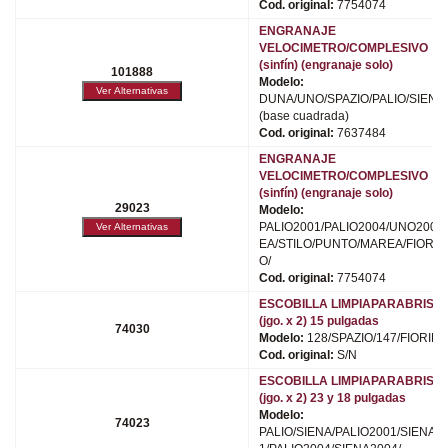
Cod. original:
7754074
ENGRANAJE
VELOCIMETRO/COMPLESIVO
(sinfín) (engranaje solo)
101888
Modelo:
DUNA/UNO/SPAZIO/PALIO/SIENA/
(base cuadrada)
Cod. original:
7637484
ENGRANAJE
VELOCIMETRO/COMPLESIVO
(sinfín) (engranaje solo)
29023
Modelo:
PALIO2001/PALIO2004/UNO2005/
EA/STILO/PUNTO/MAREA/FIORU
O/
Cod. original:
7754074
ESCOBILLA LIMPIAPARABRISA
(jgo. x 2) 15 pulgadas
74030
Modelo:
128/SPAZIO/147/FIORINO
Cod. original:
S/N
ESCOBILLA LIMPIAPARABRISA
(jgo. x 2) 23 y 18 pulgadas
Modelo:
74023
PALIO/SIENA/PALIO2001/SIENA2