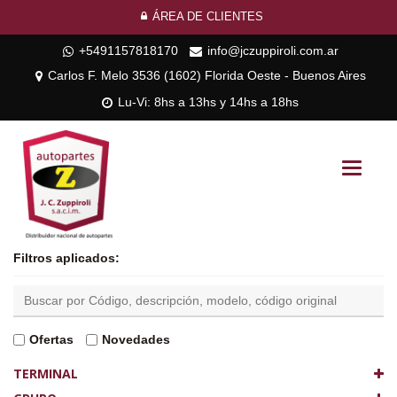
ÁREA DE CLIENTES
+5491157818170
info@jczuppiroli.com.ar
Carlos F. Melo 3536 (1602) Florida Oeste - Buenos Aires
Lu-Vi: 8hs a 13hs y 14hs a 18hs
Toggle
navigati
Filtros aplicados:
Ofertas
Novedades
TERMINAL