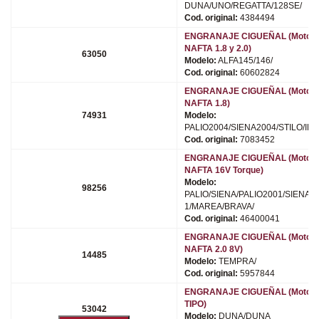
DUNA/UNO/REGATTA/128SE/
Cod. original:
4384494
ENGRANAJE CIGUEÑAL (Motor
NAFTA 1.8 y 2.0)
63050
Modelo:
ALFA145/146/
Cod. original:
60602824
ENGRANAJE CIGUEÑAL (Motor
NAFTA 1.8)
74931
Modelo:
PALIO2004/SIENA2004/STILO/IDE
Cod. original:
7083452
ENGRANAJE CIGUEÑAL (Motor
NAFTA 16V Torque)
Modelo:
98256
PALIO/SIENA/PALIO2001/SIENA2
1/MAREA/BRAVA/
Cod. original:
46400041
ENGRANAJE CIGUEÑAL (Motor
NAFTA 2.0 8V)
14485
Modelo:
TEMPRA/
Cod. original:
5957844
ENGRANAJE CIGUEÑAL (Motor
TIPO)
53042
Modelo:
DUNA/DUNA