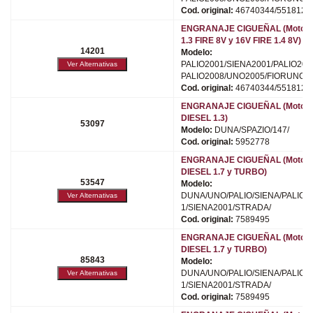
Cod. original:
46740344/5518124
ENGRANAJE CIGUEÑAL (Motor
1.3 FIRE 8V y 16V FIRE 1.4 8V)
14201
Modelo:
PALIO2001/SIENA2001/PALIO200
PALIO2008/UNO2005/FIORUNO/
Cod. original:
46740344/5518124
ENGRANAJE CIGUEÑAL (Motor
DIESEL 1.3)
53097
Modelo:
DUNA/SPAZIO/147/
Cod. original:
5952778
ENGRANAJE CIGUEÑAL (Motor
DIESEL 1.7 y TURBO)
53547
Modelo:
DUNA/UNO/PALIO/SIENA/PALIO2
1/SIENA2001/STRADA/
Cod. original:
7589495
ENGRANAJE CIGUEÑAL (Motor
DIESEL 1.7 y TURBO)
85843
Modelo:
DUNA/UNO/PALIO/SIENA/PALIO2
1/SIENA2001/STRADA/
Cod. original:
7589495