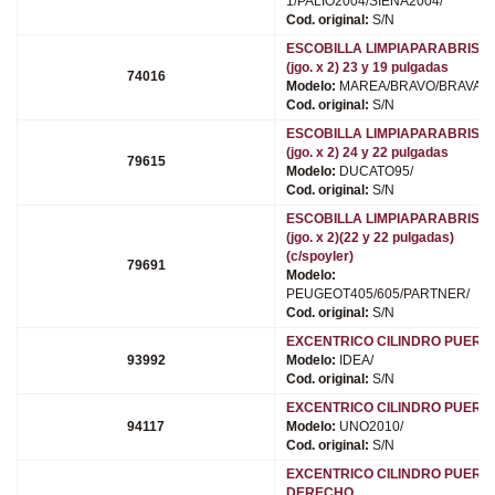
1/PALIO2004/SIENA2004/
Cod. original:
S/N
ESCOBILLA LIMPIAPARABRISA
(jgo. x 2) 23 y 19 pulgadas
74016
Modelo:
MAREA/BRAVO/BRAVA/
Cod. original:
S/N
ESCOBILLA LIMPIAPARABRISA
(jgo. x 2) 24 y 22 pulgadas
79615
Modelo:
DUCATO95/
Cod. original:
S/N
ESCOBILLA LIMPIAPARABRISA
(jgo. x 2)(22 y 22 pulgadas)
(c/spoyler)
79691
Modelo:
PEUGEOT405/605/PARTNER/
Cod. original:
S/N
EXCENTRICO CILINDRO PUERT
93992
Modelo:
IDEA/
Cod. original:
S/N
EXCENTRICO CILINDRO PUERT
94117
Modelo:
UNO2010/
Cod. original:
S/N
EXCENTRICO CILINDRO PUERT
DERECHO