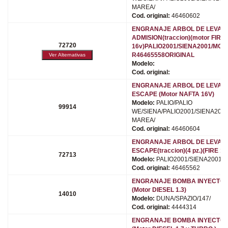
MAREA/
Cod. original:
46460602
ENGRANAJE ARBOL DE LEVAS
ADMISION(traccion)(motor FIRE
72720
16v)PALIO2001/SIENA2001/MOT
R46465558ORIGINAL
Modelo:
Cod. original:
ENGRANAJE ARBOL DE LEVAS
ESCAPE (Motor NAFTA 16V)
Modelo:
PALIO/PALIO
99914
WE/SIENA/PALIO2001/SIENA2001
MAREA/
Cod. original:
46460604
ENGRANAJE ARBOL DE LEVAS
ESCAPE(traccion)(4 pz.)(FIRE 16
72713
Modelo:
PALIO2001/SIENA2001/
Cod. original:
46465562
ENGRANAJE BOMBA INYECTO
(Motor DIESEL 1.3)
14010
Modelo:
DUNA/SPAZIO/147/
Cod. original:
4444314
ENGRANAJE BOMBA INYECTO