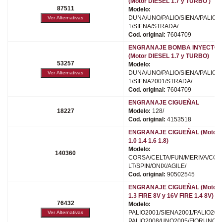
(Motor DIESEL 1.7 y TURBO )
87511
Modelo:
DUNA/UNO/PALIO/SIENA/PALIO2
1/SIENA/STRADA/
Cod. original:
7604709
ENGRANAJE BOMBA INYECTO
(Motor DIESEL 1.7 y TURBO)
53257
Modelo:
DUNA/UNO/PALIO/SIENA/PALIO2
1/SIENA2001/STRADA/
Cod. original:
7604709
ENGRANAJE CIGUEÑAL
18227
Modelo:
128/
Cod. original:
4153518
ENGRANAJE CIGUEÑAL (Motor
1.0 1.4 1.6 1.8)
Modelo:
140360
CORSA/CELTA/FUN/MERIVA/COB
LT/SPIN/ONIX/AGILE/
Cod. original:
90502545
ENGRANAJE CIGUEÑAL (Motor
1.3 FIRE 8V y 16V FIRE 1.4 8V)
76432
Modelo:
PALIO2001/SIENA2001/PALIO200
PALIO2008/UNO2005/FIORUNO/