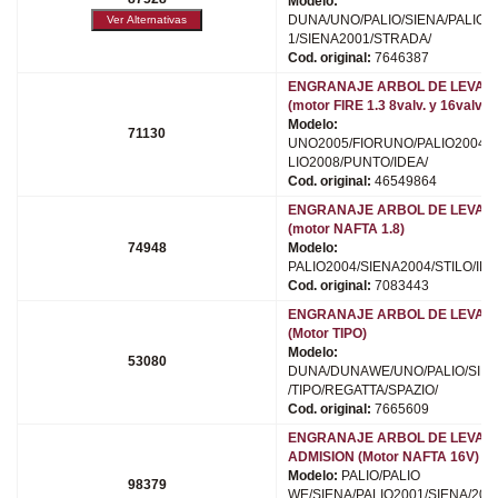
Modelo:
DUNA/UNO/PALIO/SIENA/PALIO2
1/SIENA2001/STRADA/
Cod. original:
7646387
ENGRANAJE ARBOL DE LEVAS
(motor FIRE 1.3 8valv. y 16valv.)
Modelo:
71130
UNO2005/FIORUNO/PALIO2004/P
LIO2008/PUNTO/IDEA/
Cod. original:
46549864
ENGRANAJE ARBOL DE LEVAS
(motor NAFTA 1.8)
74948
Modelo:
PALIO2004/SIENA2004/STILO/IDE
Cod. original:
7083443
ENGRANAJE ARBOL DE LEVAS
(Motor TIPO)
Modelo:
53080
DUNA/DUNAWE/UNO/PALIO/SIE
/TIPO/REGATTA/SPAZIO/
Cod. original:
7665609
ENGRANAJE ARBOL DE LEVAS
ADMISION (Motor NAFTA 16V)
Modelo:
PALIO/PALIO
98379
WE/SIENA/PALIO2001/SIENA/200