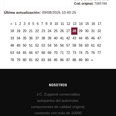
Cod. original:
7085788
Última actualización:
09/08/2026 10:40:25
«
1
2
3
4
5
6
7
8
9
10
11
12
13
14
15
16
17
18
19
20
21
22
23
24
25
26
27
28
29
30
31
32
33
34
35
36
37
38
39
40
41
42
43
44
45
46
47
48
49
50
51
52
53
54
55
56
57
58
59
60
61
62
63
64
65
66
67
68
69
70
71
72
73
74
75
76
77
78
79
80
81
82
83
84
85
86
87
88
89
90
»
NOSOTROS
J.C. Zuppiroli comercializa
autopartes del automotor,
componentes de calidad original,
contando con más de 10000