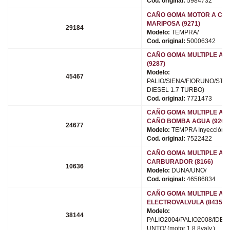
Cod. original:
5984732
CAÑO GOMA MOTOR A CU
MARIPOSA (9271)
29184
Modelo:
TEMPRA/
Cod. original:
50006342
CAÑO GOMA MULTIPLE AD
(9287)
Modelo:
45467
PALIO/SIENA/FIORUNO/STRA
DIESEL 1.7 TURBO)
Cod. original:
7721473
CAÑO GOMA MULTIPLE ADM
CAÑO BOMBA AGUA (9209
24677
Modelo:
TEMPRA Inyección El
Cod. original:
7522422
CAÑO GOMA MULTIPLE ADM
CARBURADOR (8166)
10636
Modelo:
DUNA/UNO/
Cod. original:
46586834
CAÑO GOMA MULTIPLE ADM
ELECTROVALVULA (8435)
Modelo:
38144
PALIO2004/PALIO2008/IDEA
UNTO/ (motor 1.8 8valv.)