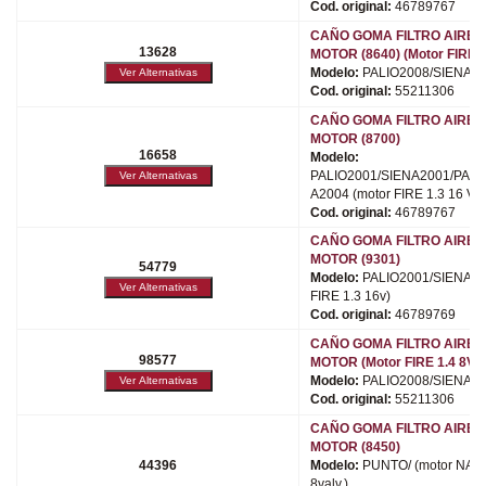
Cod. original:
46789767
CAÑO GOMA FILTRO AIRE 
13628
MOTOR (8640) (Motor FIRE 1
Modelo:
PALIO2008/SIENA20
Cod. original:
55211306
CAÑO GOMA FILTRO AIRE 
MOTOR (8700)
16658
Modelo:
PALIO2001/SIENA2001/PALI
A2004 (motor FIRE 1.3 16 V-1
Cod. original:
46789767
CAÑO GOMA FILTRO AIRE 
MOTOR (9301)
54779
Modelo:
PALIO2001/SIENA200
FIRE 1.3 16v)
Cod. original:
46789769
CAÑO GOMA FILTRO AIRE 
98577
MOTOR (Motor FIRE 1.4 8V)
Modelo:
PALIO2008/SIENA20
Cod. original:
55211306
CAÑO GOMA FILTRO AIRE 
MOTOR (8450)
44396
Modelo:
PUNTO/ (motor NAFT
8valv.)