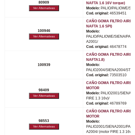
80909
NAFTA 1.6 16V torque)
Modelo:
PALIO/PALIOWE/SIE
Cod. original:
46539451
CAÑO GOMA FILTRO AIRE (
NAFTA 1.6 SPI)
100946
Modelo:
PALIO/PALIOWE/SIENA/PALI
A2001/
Cod. original:
46478774
CAÑO GOMA FILTRO AIRE (
NAFTA1.8)
100939
Modelo:
PALIO2004/SIENA2004/STR
Cod. original:
73503510
CAÑO GOMA FILTRO AIRE 
MOTOR
98409
Modelo:
PALIO2001/SIENA20
FIRE 1.3 16v)/
Cod. original:
46789769
CAÑO GOMA FILTRO AIRE 
MOTOR
98553
Modelo:
PALIO2001/SIENA2001/PALI
A2004/ (motor FIRE 1.3 16v)