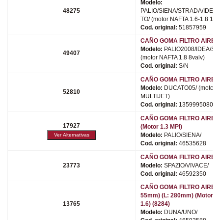
Modelo:
48275
PALIO/SIENA/STRADA/IDEA
TO/ (motor NAFTA 1.6-1.8 16v.
Cod. original:
51857959
CAÑO GOMA FILTRO AIRE (
Modelo:
PALIO2008/IDEA/ST
49407
(motor NAFTA 1.8 8valv)
Cod. original:
S/N
CAÑO GOMA FILTRO AIRE (
Modelo:
DUCATO05/ (motor 2
52810
MULTIJET)
Cod. original:
1359995080
CAÑO GOMA FILTRO AIRE (
17927
(Motor 1.3 MPI)
Modelo:
PALIO/SIENA/
Cod. original:
46535628
CAÑO GOMA FILTRO AIRE (
23773
Modelo:
SPAZIO/VIVACE/
Cod. original:
46592350
CAÑO GOMA FILTRO AIRE (
55mm) (L: 280mm) (Motor N
13765
1.6) (8284)
Modelo:
DUNA/UNO/