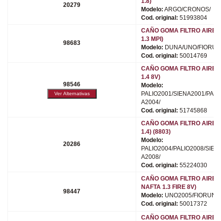
1.8)
20279
Modelo:
ARGO/CRONOS/
Cod. original:
51993804
CAÑO GOMA FILTRO AIRE (M
1.3 MPI)
98683
Modelo:
DUNA/UNO/FIORUN
Cod. original:
50014769
CAÑO GOMA FILTRO AIRE (M
1.4 8V)
98546
Modelo:
PALIO2001/SIENA2001/PALI
A2004/
Cod. original:
51745868
CAÑO GOMA FILTRO AIRE (M
1.4) (8803)
Modelo:
20286
PALIO2004/PALIO2008/SIEN
A2008/
Cod. original:
55224030
CAÑO GOMA FILTRO AIRE (
NAFTA 1.3 FIRE 8V)
98447
Modelo:
UNO2005/FIORUNO
Cod. original:
50017372
CAÑO GOMA FILTRO AIRE (