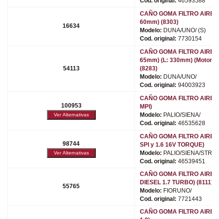
Cod. original:
46593588
CAÑO GOMA FILTRO AIRE (
60mm) (8303)
16634
Modelo:
DUNA/UNO/ (S)
Cod. original:
7730154
CAÑO GOMA FILTRO AIRE (
65mm) (L: 330mm) (Motor N
54113
(8283)
Modelo:
DUNA/UNO/
Cod. original:
94003923
CAÑO GOMA FILTRO AIRE (M
100953
MPI)
Modelo:
PALIO/SIENA/
Cod. original:
46535628
CAÑO GOMA FILTRO AIRE (M
98744
SPI y 1.6 16V TORQUE)
Modelo:
PALIO/SIENA/STRA
Cod. original:
46539451
CAÑO GOMA FILTRO AIRE (
DIESEL 1.7 TURBO) (8111)
55765
Modelo:
FIORUNO/
Cod. original:
7721443
CAÑO GOMA FILTRO AIRE (M