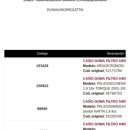
DUNA/UNO/REGATTA/
Código
Descripción
CAÑO GOMA FILTRO AIRE
103426
Modelo:
ARGO/CRONOS/
Cod. original:
52175784
CAÑO GOMA FILTRO AIRE
Modelo:
PALIO2001/SIENA200
100922
1.6 16v TORQUE 2001-2002)
Cod. original:
46798703
CAÑO GOMA FILTRO AIRE
Modelo:
PALIO2008/IDEA/ST
98690
(motor NAFTA 1.8 8v)
Cod. original:
55200336
CAÑO GOMA FILTRO AIRE (
Modelo: