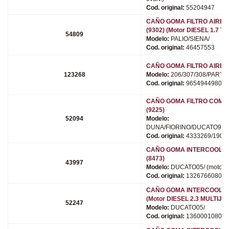
Cod. original:
55204947
CAÑO GOMA FILTRO AIRE 
(9302) (Motor DIESEL 1.7 T
54809
Modelo:
PALIO/SIENA/
Cod. original:
46457553
CAÑO GOMA FILTRO AIRE 
123268
Modelo:
206/307/308/PARTN
Cod. original:
9654944980
CAÑO GOMA FILTRO COMB
(9225)
52094
Modelo:
DUNA/FIORINO/DUCATO95/
Cod. original:
4333269/1903
CAÑO GOMA INTERCOOLE
(8473)
43997
Modelo:
DUCATO05/ (motor 2
Cod. original:
1326766080
CAÑO GOMA INTERCOOLER 
(Motor DIESEL 2.3 MULTIJET
52247
Modelo:
DUCATO05/
Cod. original:
1360001080