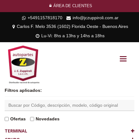
ÁREA DE CLIENTES
+5491157818170
info@jczuppiroli.com.ar
Carlos F. Melo 3536 (1602) Florida Oeste - Buenos Aires
Lu-Vi: 8hs a 13hs y 14hs a 18hs
Toggle
navigati
Filtros aplicados:
Ofertas
Novedades
TERMINAL