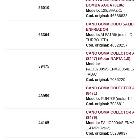
BOMBA AGUA (8186)
56010
Modelo:
128/SPAZIO/
Cod. original:
46586833
CAÑO GOMA CODO SALIDA 
ENFRIADOR
63364
Modelo:
ALFA156/ (motor DIE
TURBO JTD)
Cod. original:
46520257
CAÑO GOMA COLECTOR ADM
(8447) (Motor NAFTA 1.8)
Modelo:
39475
PALIO2005/SIENA2005/IDEA/
TADA/
Cod. original:
7086220
CAÑO GOMA COLECTOR ADM
(8471)
43959
Modelo:
PUNTO/ (motor 1.4 8va
Cod. original:
7086811
CAÑO GOMA COLECTOR ADM
(8479)
44105
Modelo:
PALIO2004/SIENA2004
1.4 MPI 8valv.)
Cod. original:
55209937