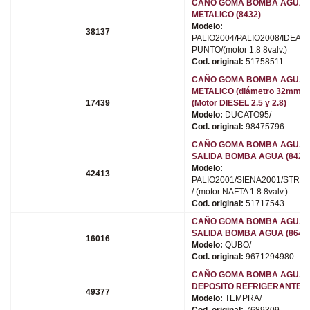
CAÑO GOMA BOMBA AGUA 
METALICO (8432)
Modelo:
38137
PALIO2004/PALIO2008/IDEA/
PUNTO/(motor 1.8 8valv.)
Cod. original:
51758511
CAÑO GOMA BOMBA AGUA 
METALICO (diámetro 32mm) (
17439
(Motor DIESEL 2.5 y 2.8)
Modelo:
DUCATO95/
Cod. original:
98475796
CAÑO GOMA BOMBA AGUA 
SALIDA BOMBA AGUA (8422
Modelo:
42413
PALIO2001/SIENA2001/STRAD
/ (motor NAFTA 1.8 8valv.)
Cod. original:
51717543
CAÑO GOMA BOMBA AGUA 
SALIDA BOMBA AGUA (8645
16016
Modelo:
QUBO/
Cod. original:
9671294980
CAÑO GOMA BOMBA AGUA 
DEPOSITO REFRIGERANTE (9
49377
Modelo:
TEMPRA/
Cod. original:
7689309