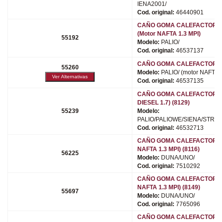
IENA2001/
Cod. original:
46440901
CAÑO GOMA CALEFACTOR (9
(Motor NAFTA 1.3 MPI)
55192
Modelo:
PALIO/
Cod. original:
46537137
CAÑO GOMA CALEFACTOR (9
55260
Modelo:
PALIO/ (motor NAFTA 1
Cod. original:
46537135
CAÑO GOMA CALEFACTOR (
DIESEL 1.7) (8129)
55239
Modelo:
PALIO/PALIOWE/SIENA/STRAD
Cod. original:
46532713
CAÑO GOMA CALEFACTOR (
NAFTA 1.3 MPI) (8116)
56225
Modelo:
DUNA/UNO/
Cod. original:
7510292
CAÑO GOMA CALEFACTOR (
NAFTA 1.3 MPI) (8149)
55697
Modelo:
DUNA/UNO/
Cod. original:
7765096
CAÑO GOMA CALEFACTOR (