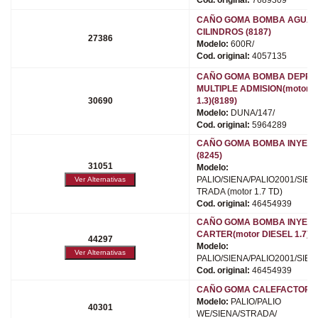
CAÑO GOMA BOMBA AGUA 
CILINDROS (8187)
27386
Modelo:
600R/
Cod. original:
4057135
CAÑO GOMA BOMBA DEPRE
MULTIPLE ADMISION(motor D
30690
1.3)(8189)
Modelo:
DUNA/147/
Cod. original:
5964289
CAÑO GOMA BOMBA INYEC
(8245)
31051
Modelo:
PALIO/SIENA/PALIO2001/SIEN
TRADA (motor 1.7 TD)
Cod. original:
46454939
CAÑO GOMA BOMBA INYEC
CARTER(motor DIESEL 1.7)(8
44297
Modelo:
PALIO/SIENA/PALIO2001/SIEN
Cod. original:
46454939
CAÑO GOMA CALEFACTOR (8
Modelo:
PALIO/PALIO
40301
WE/SIENA/STRADA/