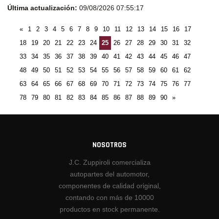
Última actualización:
09/08/2026 07:55:17
«
1
2
3
4
5
6
7
8
9
10
11
12
13
14
15
16
17
18
19
20
21
22
23
24
25
26
27
28
29
30
31
32
33
34
35
36
37
38
39
40
41
42
43
44
45
46
47
48
49
50
51
52
53
54
55
56
57
58
59
60
61
62
63
64
65
66
67
68
69
70
71
72
73
74
75
76
77
78
79
80
81
82
83
84
85
86
87
88
89
90
»
NOSOTROS
J.C. Zuppiroli comercializa
autopartes del automotor,
componentes de calidad original,
contando con más de 10000
productos en stock permanente.