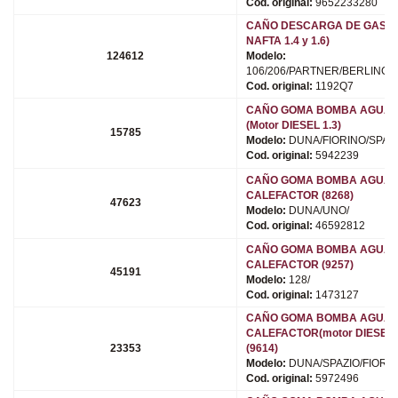
Cod. original:
9652233280
CAÑO DESCARGA DE GASES 
NAFTA 1.4 y 1.6)
124612
Modelo:
106/206/PARTNER/BERLINGO
Cod. original:
1192Q7
CAÑO GOMA BOMBA AGUA (
(Motor DIESEL 1.3)
15785
Modelo:
DUNA/FIORINO/SPAZI
Cod. original:
5942239
CAÑO GOMA BOMBA AGUA 
CALEFACTOR (8268)
47623
Modelo:
DUNA/UNO/
Cod. original:
46592812
CAÑO GOMA BOMBA AGUA 
CALEFACTOR (9257)
45191
Modelo:
128/
Cod. original:
1473127
CAÑO GOMA BOMBA AGUA 
CALEFACTOR(motor DIESEL 1
23353
(9614)
Modelo:
DUNA/SPAZIO/FIORIN
Cod. original:
5972496