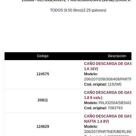
TODOS (9.50 litros)(2.25 galones)
Código
Descripción
CAÑO DESCARGA DE GASES 
1.6 16V)
124575
Modelo:
206/207/208/308/408/PARTNE
Cod. original:
1192W0
CAÑO DESCARGA DE GASES 
1.8 8 valv.)
20811
Modelo:
PALIO2004/SIENA200
Cod. original:
7083793
CAÑO DESCARGA DE GASES 
NAFTA 1.4 8V)
124629
Modelo:
206/207/PARTNER/BERLINGO