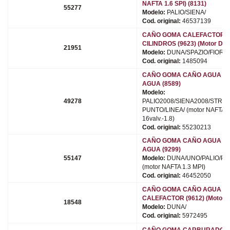
NAFTA 1.6 SPI) (8131)
55277
Modelo:
PALIO/SIENA/
Cod. original:
46537139
CAÑO GOMA CALEFACTOR A
CILINDROS (9623) (Motor DIE
21951
Modelo:
DUNA/SPAZIO/FIORIN
Cod. original:
1485094
CAÑO GOMA CAÑO AGUA A
AGUA (8589)
Modelo:
49278
PALIO2008/SIENA2008/STRAD
PUNTO/LINEA/ (motor NAFTA 1
16valv.-1.8)
Cod. original:
55230213
CAÑO GOMA CAÑO AGUA A
AGUA (9299)
55147
Modelo:
DUNA/UNO/PALIO/PAL
(motor NAFTA 1.3 MPI)
Cod. original:
46452050
CAÑO GOMA CAÑO AGUA A
CALEFACTOR (9612) (Motor 
18548
Modelo:
DUNA/
Cod. original:
5972495
CAÑO GOMA CARBURADOR