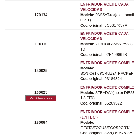
ENFRIADOR ACEITE CAJA
VELOCIDAD
170134
Modelo:
PASSAT/(caja automática
06/11)
Cod. original:
3C0317037A
ENFRIADOR ACEITE CAJA
VELOCIDAD
170110
Modelo:
VENTO/PASSAT/A3/ (2.0
TDI)
Cod. original:
02E409061B
ENFRIADOR ACEITE COMPLETO
Modelo:
140025
SONIC/(1.6)/CRUZE/TRACKER/(1.
Cod. original:
93186324
ENFRIADOR ACEITE COMPLETO
100625
Modelo:
STRADA/ (motor DIESEL
1.3 JTD)
Cod. original:
55269522
ENFRIADOR ACEITE COMPLETO
(1.4 TDCI)
150064
Modelo:
FIESTA/FOCUS/ECOSPORT/
Cod. original:
AV2Q-6L625-AA