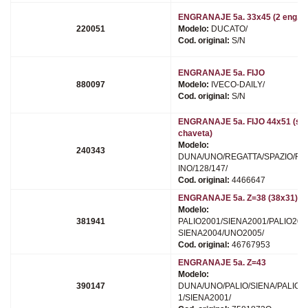
ENGRANAJE 5a. 33x45 (2 eng.)
220051
Modelo:
DUCATO/
Cod. original:
S/N
ENGRANAJE 5a. FIJO
880097
Modelo:
IVECO-DAILY/
Cod. original:
S/N
ENGRANAJE 5a. FIJO 44x51 (sin
chaveta)
Modelo:
240343
DUNA/UNO/REGATTA/SPAZIO/FI
INO/128/147/
Cod. original:
4466647
ENGRANAJE 5a. Z=38 (38x31)
Modelo:
381941
PALIO2001/SIENA2001/PALIO200
SIENA2004/UNO2005/
Cod. original:
46767953
ENGRANAJE 5a. Z=43
Modelo:
390147
DUNA/UNO/PALIO/SIENA/PALIO2
1/SIENA2001/