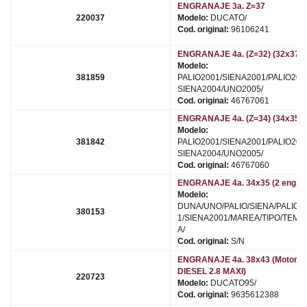
ENGRANAJE 3a. Z=37
220037
Modelo:
DUCATO/
Cod. original:
96106241
ENGRANAJE 4a. (Z=32) (32x37)
Modelo:
381859
PALIO2001/SIENA2001/PALIO200
SIENA2004/UNO2005/
Cod. original:
46767061
ENGRANAJE 4a. (Z=34) (34x35)
Modelo:
381842
PALIO2001/SIENA2001/PALIO200
SIENA2004/UNO2005/
Cod. original:
46767060
ENGRANAJE 4a. 34x35 (2 eng.)
Modelo:
DUNA/UNO/PALIO/SIENA/PALIO2
380153
1/SIENA2001/MAREA/TIPO/TEMP
A/
Cod. original:
S/N
ENGRANAJE 4a. 38x43 (Motor
DIESEL 2.8 MAXI)
220723
Modelo:
DUCATO95/
Cod. original:
9635612388