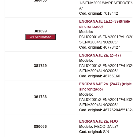
380450
1/SIENA2001/MAREA/TIPO/TEMP
A/
Cod. original:
7618442
ENGRANAJE 1a.(Z=39)(triple
sincronizado)
381699
Modelo:
PALIO2001/SIENA2001PALIO2004
SIENA2004/UNO2005/
Cod. original:
46778427
ENGRANAJE 2a. (Z=47)
Modelo:
381729
PALIO2001/SIENA2001/PALIO200
SIENA2004/UNO2005/
Cod. original:
46765160
ENGRANAJE 2a. (Z=47) (triple
sincronizado)
Modelo:
381736
PALIO2001/SIENA2001/PALIO200
SIENA2004/UNO2005/
Cod. original:
46776204/5518245
ENGRANAJE 2a. FIJO
880066
Modelo:
IVECO-DAILY/
Cod. original:
S/N