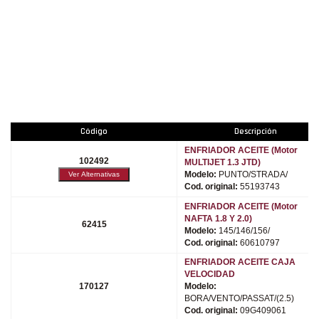
DUNA/UNO/
Código
Descripción
ENFRIADOR ACEITE (Motor
102492
MULTIJET 1.3 JTD)
Modelo:
PUNTO/STRADA/
Cod. original:
55193743
ENFRIADOR ACEITE (Motor
NAFTA 1.8 Y 2.0)
62415
Modelo:
145/146/156/
Cod. original:
60610797
ENFRIADOR ACEITE CAJA
VELOCIDAD
170127
Modelo:
BORA/VENTO/PASSAT/(2.5)
Cod. original:
09G409061