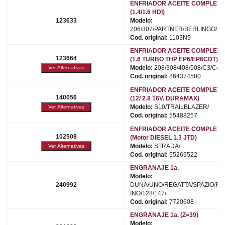
ENFRIADOR ACEITE COMPLETO
(1.4/1.6 HDI)
123633
Modelo:
206/307/PARTNER/BERLINGO/
Cod. original:
1103N9
ENFRIADOR ACEITE COMPLETO
123664
(1.6 TURBO THP EP6/EP6CDT)
Modelo:
208/308/408/508/C3/C4/
Cod. original:
864374580
ENFRIADOR ACEITE COMPLETO
140056
(12/ 2.8 16V. DURAMAX)
Modelo:
S10/TRAILBLAZER/
Cod. original:
55488257
ENFRIADOR ACEITE COMPLETO
102508
(Motor DIESEL 1.3 JTD)
Modelo:
STRADA/
Cod. original:
55269522
ENGRANAJE 1a.
Modelo:
240992
DUNA/UNO/REGATTA/SPAZIO/FI
INO/128/147/
Cod. original:
7720608
ENGRANAJE 1a. (Z=39)
Modelo: