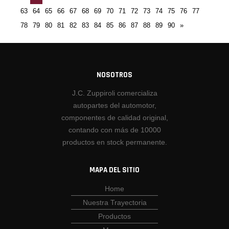
63
64
65
66
67
68
69
70
71
72
73
74
75
76
77
78
79
80
81
82
83
84
85
86
87
88
89
90
»
NOSOTROS
J.C. Zuppiroli comercializa
autopartes del automotor,
componentes de calidad original,
contando con más de 10000
productos en stock permanente.
MAPA DEL SITIO
Home
Nuestra Trayectoria
Productos