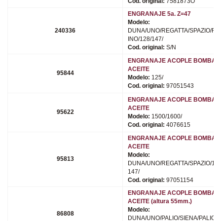
Cod. original:
7581873O
ENGRANAJE 5a. Z=47
Modelo:
240336
DUNA/UNO/REGATTA/SPAZIO/FI
INO/128/147/
Cod. original:
S/N
ENGRANAJE ACOPLE BOMBA 
ACEITE
95844
Modelo:
125/
Cod. original:
97051543
ENGRANAJE ACOPLE BOMBA 
ACEITE
95622
Modelo:
1500/1600/
Cod. original:
4076615
ENGRANAJE ACOPLE BOMBA 
ACEITE
Modelo:
95813
DUNA/UNO/REGATTA/SPAZIO/128
147/
Cod. original:
97051154
ENGRANAJE ACOPLE BOMBA 
ACEITE (altura 55mm.)
Modelo:
86808
DUNA/UNO/PALIO/SIENA/PALIO2