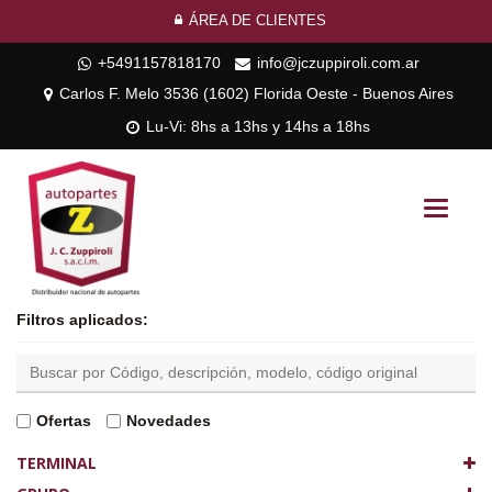
ÁREA DE CLIENTES
+5491157818170
info@jczuppiroli.com.ar
Carlos F. Melo 3536 (1602) Florida Oeste - Buenos Aires
Lu-Vi: 8hs a 13hs y 14hs a 18hs
Toggle
navigati
Filtros aplicados:
Ofertas
Novedades
TERMINAL