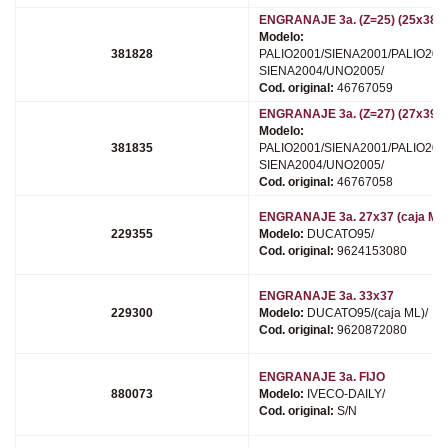
ENGRANAJE 3a. (Z=25) (25x38)
Modelo:
381828
PALIO2001/SIENA2001/PALIO200
SIENA2004/UNO2005/
Cod. original:
46767059
ENGRANAJE 3a. (Z=27) (27x39)
Modelo:
381835
PALIO2001/SIENA2001/PALIO200
SIENA2004/UNO2005/
Cod. original:
46767058
ENGRANAJE 3a. 27x37 (caja ME
229355
Modelo:
DUCATO95/
Cod. original:
9624153080
ENGRANAJE 3a. 33x37
229300
Modelo:
DUCATO95/(caja ML)/
Cod. original:
9620872080
ENGRANAJE 3a. FIJO
880073
Modelo:
IVECO-DAILY/
Cod. original:
S/N