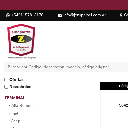
+5491157818170
info@jczuppiroli.com.ar
Ca
Ofertas
Códi
Novedades
TERMINAL
564
Alfa Romeo
Fiat
Jeep