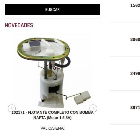
156
NOVEDADES
396
249
397
20835 - GRAMPA PARASOL GRIS CLARO
(TRABA/SOPORTE)
PALIO/PALIO2001/PALIO2004/PALIO2008/SIENA/SIENA2001/SIENA2004/S