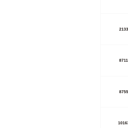
213
871
875
1016