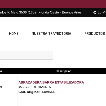
rlos F. Melo 3536 (1602) Florida Oeste - Buenos Aires
Lu-Vi
HOME
NUESTRA TRAYECTORIA
PRODUCTOS
go
Descripción
ABRAZADERA BARRA ESTABILIZADORA
23
Modelo:
DUNA/UNO/
Cod. original:
1489544