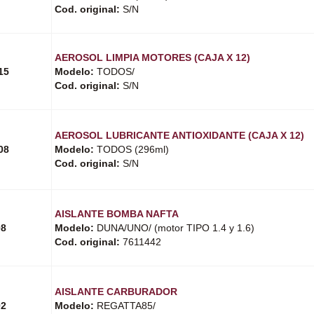
Cod. original:
S/N
AEROSOL LIMPIA MOTORES (CAJA X 12)
15
Modelo:
TODOS/
Cod. original:
S/N
AEROSOL LUBRICANTE ANTIOXIDANTE (CAJA X 12)
08
Modelo:
TODOS (296ml)
Cod. original:
S/N
AISLANTE BOMBA NAFTA
08
Modelo:
DUNA/UNO/ (motor TIPO 1.4 y 1.6)
Cod. original:
7611442
AISLANTE CARBURADOR
02
Modelo:
REGATTA85/