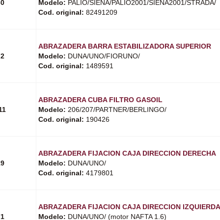
60
Modelo:
PALIO/SIENA/PALIO2001/SIENA2001/STRADA/
Cod. original:
82491209
ABRAZADERA BARRA ESTABILIZADORA SUPERIOR
72
Modelo:
DUNA/UNO/FIORUNO/
Cod. original:
1489591
ABRAZADERA CUBA FILTRO GASOIL
11
Modelo:
206/207/PARTNER/BERLINGO/
Cod. original:
190426
ABRAZADERA FIJACION CAJA DIRECCION DERECHA
19
Modelo:
DUNA/UNO/
Cod. original:
4179801
ABRAZADERA FIJACION CAJA DIRECCION IZQUIERD
71
Modelo:
DUNA/UNO/ (motor NAFTA 1.6)