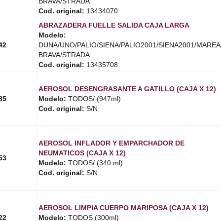
BRAVA/STRADA
Cod. original:
13434070
ABRAZADERA FUELLE SALIDA CAJA LARGA
Modelo:
42
DUNA/UNO/PALIO/SIENA/PALIO2001/SIENA2001/MAREA
BRAVA/STRADA
Cod. original:
13435708
AEROSOL DESENGRASANTE A GATILLO (CAJA X 12)
85
Modelo:
TODOS/ (947ml)
Cod. original:
S/N
AEROSOL INFLADOR Y EMPARCHADOR DE
NEUMATICOS (CAJA X 12)
53
Modelo:
TODOS/ (340 ml)
Cod. original:
S/N
AEROSOL LIMPIA CUERPO MARIPOSA (CAJA X 12)
22
Modelo:
TODOS (300ml)