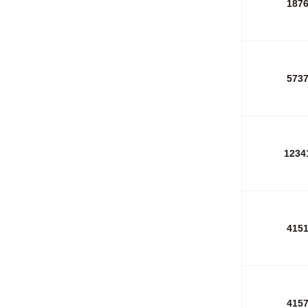
187
573
1234
415
415