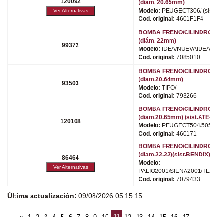
120092
(diam. 20.65mm)
Modelo:
PEUGEOT306/ (sist
Cod. original:
4601F1F4
BOMBA FRENO/CILINDRO 
(diám. 22mm)
99372
Modelo:
IDEA/NUEVAIDEA/S
Cod. original:
7085010
BOMBA FRENO/CILINDRO 
(diam.20.64mm)
93503
Modelo:
TIPO/
Cod. original:
793266
BOMBA FRENO/CILINDRO 
(diam.20.65mm) (sist.ATE-
120108
Modelo:
PEUGEOT504/505/
Cod. original:
460171
BOMBA FRENO/CILINDRO 
(diam.22.22)(sist.BENDIX)
86464
Modelo:
PALIO2001/SIENA2001/TEM
Cod. original:
7079433
Última actualización:
09/08/2026 05:15:15
«
1
2
3
4
5
6
7
8
9
10
11
12
13
14
15
16
17