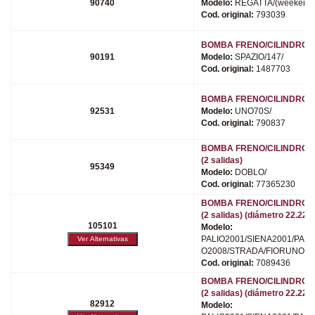
90740
Modelo:
REGATTA/(weekend)
Cod. original:
793039
BOMBA FRENO/CILINDRO 
90191
Modelo:
SPAZIO/147/
Cod. original:
1487703
BOMBA FRENO/CILINDRO 
92531
Modelo:
UNO70S/
Cod. original:
790837
BOMBA FRENO/CILINDRO 
(2 salidas)
95349
Modelo:
DOBLO/
Cod. original:
77365230
BOMBA FRENO/CILINDRO 
(2 salidas) (diámetro 22.22)
105101
Modelo:
PALIO2001/SIENA2001/PALI
O2008/STRADA/FIORUNO/
Cod. original:
7089436
BOMBA FRENO/CILINDRO 
(2 salidas) (diámetro 22.22
82912
Modelo: