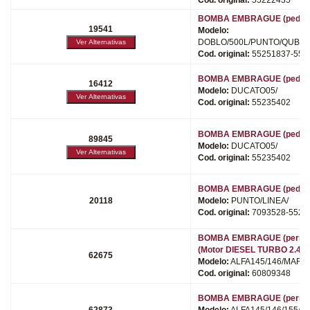
BOMBA EMBRAGUE (pedal)
19541
Modelo:
DOBLO/500L/PUNTO/QUBO/M
Cod. original:
55251837-551
BOMBA EMBRAGUE (pedal)
16412
Modelo:
DUCATO05/
Cod. original:
55235402
BOMBA EMBRAGUE (pedal)
89845
Modelo:
DUCATO05/
Cod. original:
55235402
BOMBA EMBRAGUE (pedal)
20118
Modelo:
PUNTO/LINEA/
Cod. original:
7093528-5520
BOMBA EMBRAGUE (perno c
(Motor DIESEL TURBO 2.4)
62675
Modelo:
ALFA145/146/MARE
Cod. original:
60809348
BOMBA EMBRAGUE (perno l
62873
Modelo:
ALFA145/146/155/M