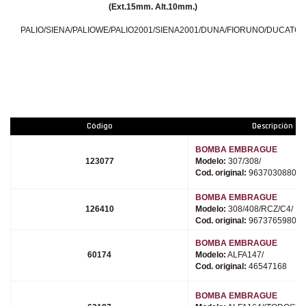
(Ext.15mm. Alt.10mm.)
PALIO/SIENA/PALIOWE/PALIO2001/SIENA2001/DUNA/FIORUNO/DUCATO/
Código
Descripción
BOMBA EMBRAGUE
123077
Modelo:
307/308/
Cod. original:
9637030880-9
BOMBA EMBRAGUE
126410
Modelo:
308/408/RCZ/C4/
Cod. original:
9673765980
BOMBA EMBRAGUE
60174
Modelo:
ALFA147/
Cod. original:
46547168
BOMBA EMBRAGUE