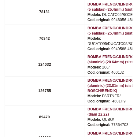
BOMBA FRENO/CILINDRO 
(5 salidas) (25.4mm.) (sist
78131
Modelo:
DUCATO95/BOXER/(
Cod. original:
9946056-4601
BOMBA FRENO/CILINDRO 
(5 salidas) (25.4mm.) (sis
70342
Modelo:
DUCATO95/DUCATO05/BOX
Cod. original:
9949588-4601
BOMBA FRENO/CILINDRO 
(aluminio) (20.64mm) (sist
124032
Modelo:
206/
Cod. original:
4601J2
BOMBA FRENO/CILINDRO 
(aluminio) (23.81mm) (sist
126755
BOSCH/BENDIX)
Modelo:
PARTNER/
Cod. original:
4601H9
BOMBA FRENO/CILINDRO 
(diam 22.22)
89470
Modelo:
QUBO/
Cod. original:
77364703
BOMBA FRENO/CILINDRO 