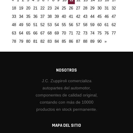
18
19
20
21
22
23
24
25
26
27
28
29
30
31
32
33
34
35
36
37
38
39
40
41
42
43
44
45
46
47
48
49
50
51
52
53
54
55
56
57
58
59
60
61
62
63
64
65
66
67
68
69
70
71
72
73
74
75
76
77
78
79
80
81
82
83
84
85
86
87
88
89
90
»
NOSOTROS
J.C. Zuppiroli comercializa
autopartes del automotor,
componentes de calidad original,
contando con más de 10000
productos en stock permanente.
MAPA DEL SITIO