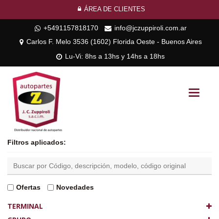
ÁREA DE CLIENTES
+5491157818170
info@jczuppiroli.com.ar
Carlos F. Melo 3536 (1602) Florida Oeste - Buenos Aires
Lu-Vi: 8hs a 13hs y 14hs a 18hs
Toggle
navigati
Filtros aplicados:
Ofertas
Novedades
TERMINAL