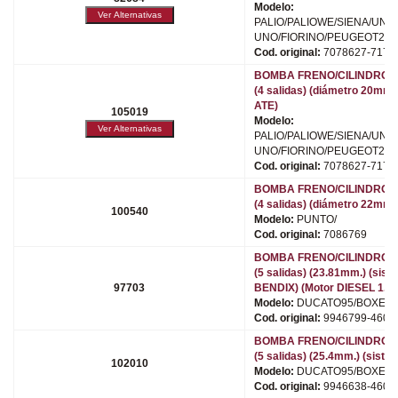
Modelo:
PALIO/PALIOWE/SIENA/UNO
UNO/FIORINO/PEUGEOT205
Cod. original:
7078627-7173
BOMBA FRENO/CILINDRO 
(4 salidas) (diámetro 20mm.
ATE)
105019
Modelo:
PALIO/PALIOWE/SIENA/UNO
UNO/FIORINO/PEUGEOT205
Cod. original:
7078627-7173
BOMBA FRENO/CILINDRO 
(4 salidas) (diámetro 22mm.
100540
Modelo:
PUNTO/
Cod. original:
7086769
BOMBA FRENO/CILINDRO 
(5 salidas) (23.81mm.) (sist
97703
BENDIX) (Motor DIESEL 1.9, 2
Modelo:
DUCATO95/BOXER/
Cod. original:
9946799-4601
BOMBA FRENO/CILINDRO 
(5 salidas) (25.4mm.) (sist
102010
Modelo:
DUCATO95/BOXER/
Cod. original:
9946638-4601