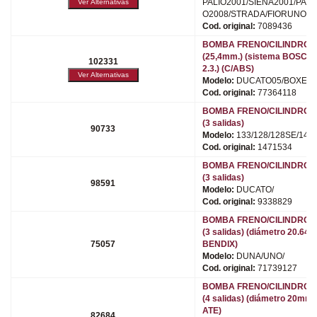
PALIO2001/SIENA2001/PALI
O2008/STRADA/FIORUNO/
Cod. original:
7089436
BOMBA FRENO/CILINDRO 
(25,4mm.) (sistema BOSCH)
102331
2.3.) (C/ABS)
Modelo:
DUCATO05/BOXER/
Cod. original:
77364118
BOMBA FRENO/CILINDRO 
(3 salidas)
90733
Modelo:
133/128/128SE/147/
Cod. original:
1471534
BOMBA FRENO/CILINDRO 
(3 salidas)
98591
Modelo:
DUCATO/
Cod. original:
9338829
BOMBA FRENO/CILINDRO 
(3 salidas) (diámetro 20.64)
75057
BENDIX)
Modelo:
DUNA/UNO/
Cod. original:
71739127
BOMBA FRENO/CILINDRO 
(4 salidas) (diámetro 20mm.
ATE)
82684