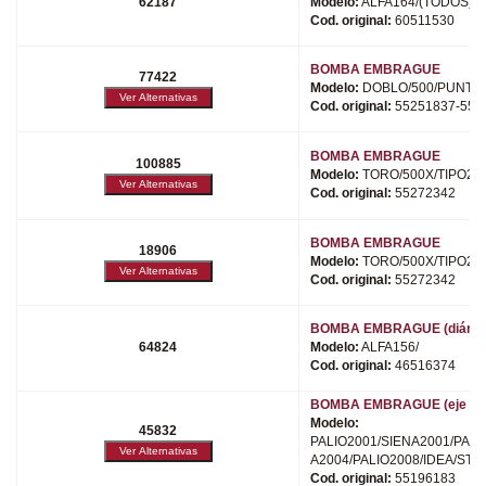
62187
Modelo:
ALFA164/(TODOS)/
Cod. original:
60511530
BOMBA EMBRAGUE
77422
Modelo:
DOBLO/500/PUNTO/
Cod. original:
55251837-551
BOMBA EMBRAGUE
100885
Modelo:
TORO/500X/TIPO20
Cod. original:
55272342
BOMBA EMBRAGUE
18906
Modelo:
TORO/500X/TIPO20
Cod. original:
55272342
BOMBA EMBRAGUE (diámetr
64824
Modelo:
ALFA156/
Cod. original:
46516374
BOMBA EMBRAGUE (eje met
Modelo:
45832
PALIO2001/SIENA2001/PALI
A2004/PALIO2008/IDEA/STR
Cod. original:
55196183