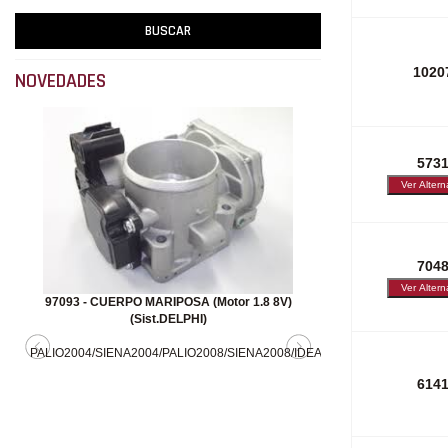
1020
NOVEDADES
573
704
91583 - SOPORTE BRAZO SUSPENSION
TRASERO CHICO
MAREA/PALIO WE/
614