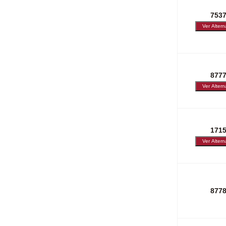
753
877
171
877