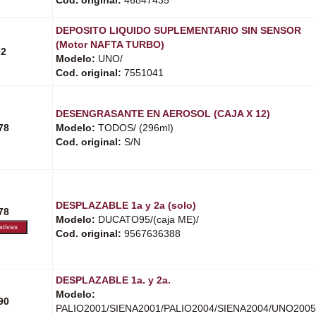
DEPOSITO LIQUIDO SUPLEMENTARIO SIN SENSOR
(Motor NAFTA TURBO)
02
Modelo:
UNO/
Cod. original:
7551041
DESENGRASANTE EN AEROSOL (CAJA X 12)
78
Modelo:
TODOS/ (296ml)
Cod. original:
S/N
DESPLAZABLE 1a y 2a (solo)
78
Modelo:
DUCATO95/(caja ME)/
Cod. original:
9567636388
DESPLAZABLE 1a. y 2a.
Modelo:
90
PALIO2001/SIENA2001/PALIO2004/SIENA2004/UNO2005