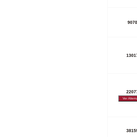
907
1301
2207
3815