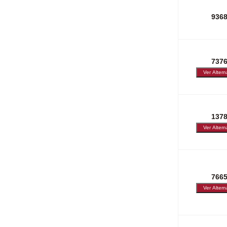
936
737
137
766