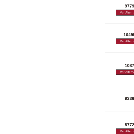
977
1049
108
933
877