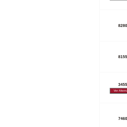
828
815
345
746