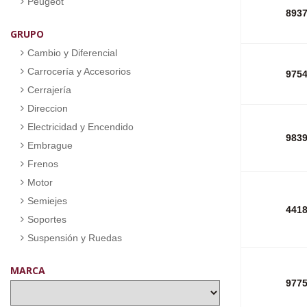
Peugeot
893
GRUPO
Cambio y Diferencial
Carrocería y Accesorios
975
Cerrajería
Direccion
Electricidad y Encendido
983
Embrague
Frenos
Motor
Semiejes
441
Soportes
Suspensión y Ruedas
MARCA
977