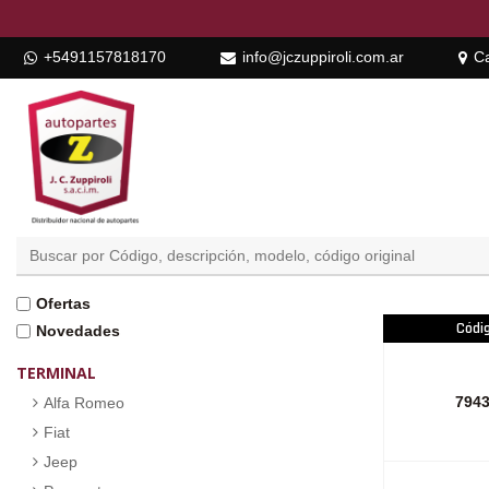
+5491157818170
info@jczuppiroli.com.ar
Ca
Ofertas
Códi
Novedades
TERMINAL
794
Alfa Romeo
Fiat
Jeep