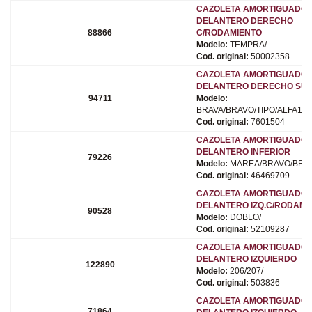
CAZOLETA AMORTIGUADO
DELANTERO DERECHO
88866
C/RODAMIENTO
Modelo:
TEMPRA/
Cod. original:
50002358
CAZOLETA AMORTIGUADO
DELANTERO DERECHO SUP
94711
Modelo:
BRAVA/BRAVO/TIPO/ALFA145
Cod. original:
7601504
CAZOLETA AMORTIGUADO
DELANTERO INFERIOR
79226
Modelo:
MAREA/BRAVO/BRAV
Cod. original:
46469709
CAZOLETA AMORTIGUADO
DELANTERO IZQ.C/RODAMI
90528
Modelo:
DOBLO/
Cod. original:
52109287
CAZOLETA AMORTIGUADO
DELANTERO IZQUIERDO
122890
Modelo:
206/207/
Cod. original:
503836
CAZOLETA AMORTIGUADO
71864