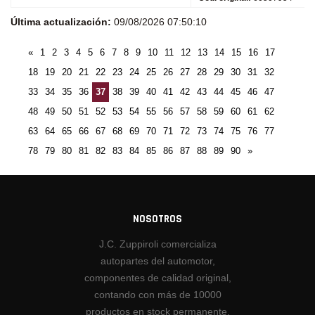
Última actualización:
09/08/2026 07:50:10
«
1
2
3
4
5
6
7
8
9
10
11
12
13
14
15
16
17
18
19
20
21
22
23
24
25
26
27
28
29
30
31
32
33
34
35
36
37
38
39
40
41
42
43
44
45
46
47
48
49
50
51
52
53
54
55
56
57
58
59
60
61
62
63
64
65
66
67
68
69
70
71
72
73
74
75
76
77
78
79
80
81
82
83
84
85
86
87
88
89
90
»
NOSOTROS
J.C. Zuppiroli comercializa
autopartes del automotor,
componentes de calidad original,
contando con más de 10000
productos en stock permanente.