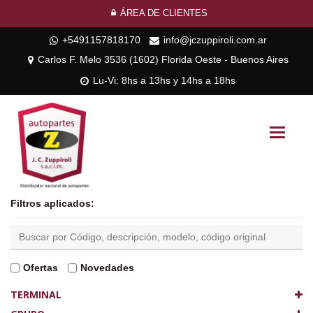
ÁREA DE CLIENTES
+5491157818170
info@jczuppiroli.com.ar
Carlos F. Melo 3536 (1602) Florida Oeste - Buenos Aires
Lu-Vi: 8hs a 13hs y 14hs a 18hs
Toggle
navigati
Filtros aplicados:
Ofertas
Novedades
TERMINAL