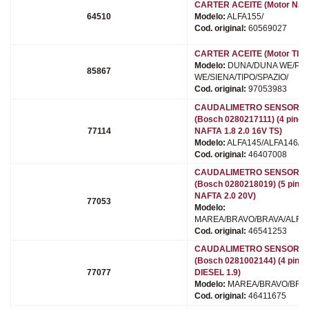
CARTER ACEITE (Motor NAFT
64510
Modelo:
ALFA155/
Cod. original:
60569027
CARTER ACEITE (Motor TIPO
Modelo:
DUNA/DUNA WE/PAL
85867
WE/SIENA/TIPO/SPAZIO/
Cod. original:
97053983
CAUDALIMETRO SENSOR M
(Bosch 0280217111) (4 pines
77114
NAFTA 1.8 2.0 16V TS)
Modelo:
ALFA145/ALFA146/
Cod. original:
46407008
CAUDALIMETRO SENSOR M
(Bosch 0280218019) (5 pines
NAFTA 2.0 20V)
77053
Modelo:
MAREA/BRAVO/BRAVA/ALFA1
Cod. original:
46541253
CAUDALIMETRO SENSOR M
(Bosch 0281002144) (4 pines
77077
DIESEL 1.9)
Modelo:
MAREA/BRAVO/BRAV
Cod. original:
46411675