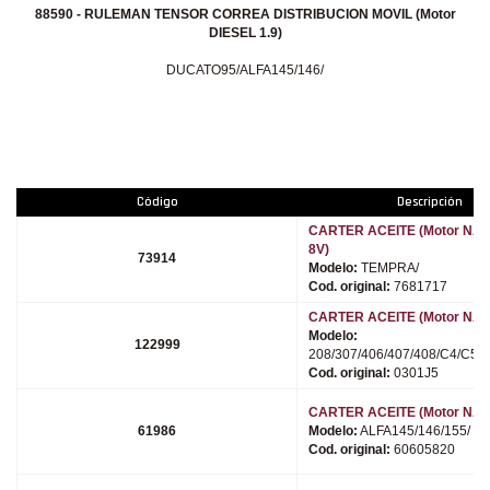
88590 - RULEMAN TENSOR CORREA DISTRIBUCION MOVIL (Motor
DIESEL 1.9)
DUCATO95/ALFA145/146/
Código
Descripción
CARTER ACEITE (Motor NAF
8V)
73914
Modelo:
TEMPRA/
Cod. original:
7681717
CARTER ACEITE (Motor NAFT
Modelo:
122999
208/307/406/407/408/C4/C5/
Cod. original:
0301J5
CARTER ACEITE (Motor NAFT
61986
Modelo:
ALFA145/146/155/
Cod. original:
60605820