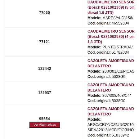
CAUDALIMETRO SENSOR M
(Bosch 0281002309) (5 pines
77060
diesel 1.9 JTD)
Modelo:
MAREA/ALFA156/
Cod. original:
46559804
CAUDALIMETRO SENSOR M
(Bosch 0281002980) (4 pines
77121
1.3 JTD)
Modelo:
PUNTO/STRADA/
Cod. original:
51782034
CAZOLETA AMORTIGUADO
DELANTERO
123442
Modelo:
208/301/C3/PICASSO
Cod. original:
5038G6
CAZOLETA AMORTIGUADO
DELANTERO
122937
Modelo:
307/308/408/C4/
Cod. original:
5038G0
CAZOLETA AMORTIGUADO
DELANTERO
95554
Modelo:
ARGO/CRONOS/UNO2010/PA
SIENA2012/MOBI/FIORINO20
Cod. original:
51833942