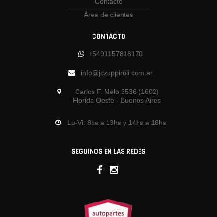
Contacto
Área de clientes
CONTACTO
+5491157818170
info@jczuppiroli.com.ar
Carlos F. Melo 3536 (1602)
Florida Oeste - Buenos Aires
Lu-Vi: 8hs a 13hs y 14hs a 18hs
SEGUINOS EN LAS REDES