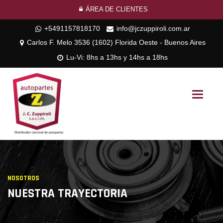
ÁREA DE CLIENTES
+5491157818170
info@jczuppiroli.com.ar
Carlos F. Melo 3536 (1602) Florida Oeste - Buenos Aires
Lu-Vi: 8hs a 13hs y 14hs a 18hs
Toggle
navigati
NOSOTROS
NUESTRA TRAYECTORIA